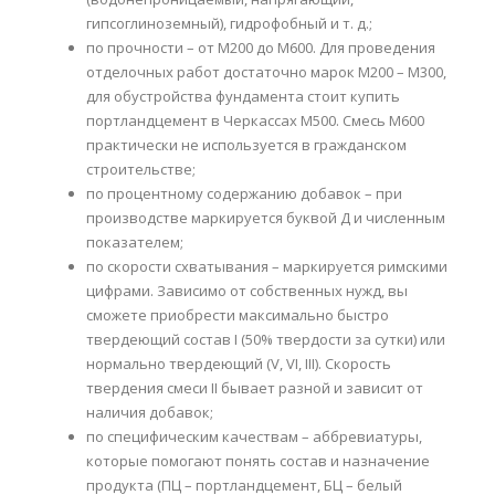
гипсоглиноземный), гидрофобный и т. д.;
по прочности – от М200 до М600. Для проведения
отделочных работ достаточно марок М200 – М300,
для обустройства фундамента стоит купить
портландцемент в Черкассах М500. Смесь М600
практически не используется в гражданском
строительстве;
по процентному содержанию добавок – при
производстве маркируется буквой Д и численным
показателем;
по скорости схватывания – маркируется римскими
цифрами. Зависимо от собственных нужд, вы
сможете приобрести максимально быстро
твердеющий состав I (50% твердости за сутки) или
нормально твердеющий (V, VI, III). Скорость
твердения смеси II бывает разной и зависит от
наличия добавок;
по специфическим качествам – аббревиатуры,
которые помогают понять состав и назначение
продукта (ПЦ – портландцемент, БЦ – белый