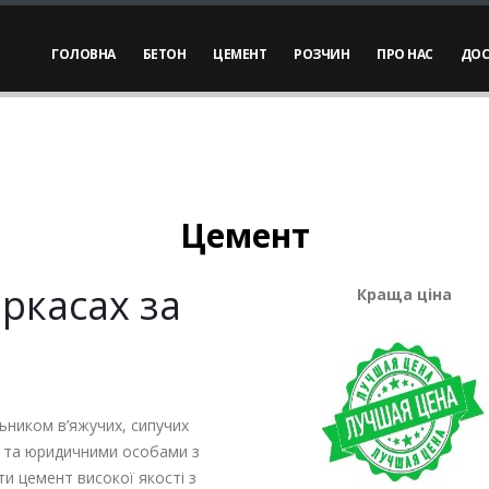
ГОЛОВНА
БЕТОН
ЦЕМЕНТ
РОЗЧИН
ПРО НАС
ДОС
Цемент
ркасах за
Краща ціна
ником в’яжучих, сипучих
и та юридичними особами з
ти цемент високої якості з