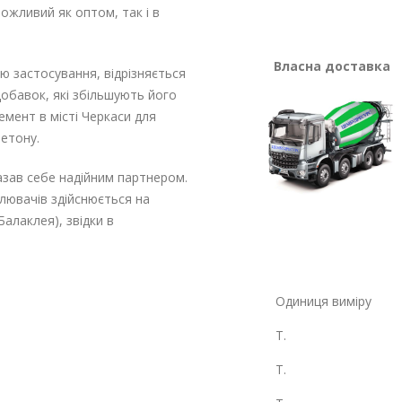
ожливий як оптом, так і в
Власна доставка
тю застосування, відрізняється
добавок, які збільшують його
мент в місті Черкаси для
бетону.
зав себе надійним партнером.
влювачів здійснюється на
Балаклея), звідки в
Одиниця виміру
Т.
Т.