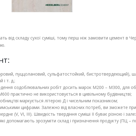
ть від складу сухої суміші, тому перш ніж замовити цемент в Че
ню.
нт:
ьоровий, пуццолановий, сульфатостойкий, бистротвердеющий), 
і т. д.;
оведення оздоблювальних робіт досить марок М200 – М300, для 
600 практично не використовується в цивільному будівництві;
обництві маркується літерою Д і чисельним показником;
римськими цифрами. Залежно від власних потреб, ви зможете пр
дне (V, VI, III). Швидкість твердіння суміші II буває різною і зал
які допомагають зрозуміти склад і призначення продукту (ПЦ – п