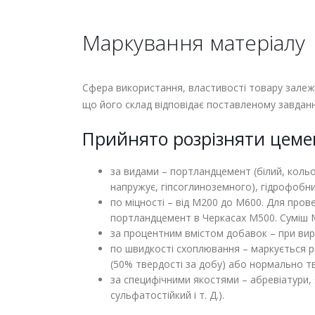
Маркування матеріалу
Сфера використання, властивості товару залежа
що його склад відповідає поставленому завдан
Прийнято розрізняти цеме
за видами – портландцемент (білий, кол
напружує, гіпсоглиноземного), гідрофобний 
по міцності – від М200 до М600. Для пр
портландцемент в Черкасах М500. Суміш М
за процентним вмістом добавок – при вир
по швидкості схоплювання – маркується 
(50% твердості за добу) або нормально твер
за специфічними якостями – абревіатури, 
сульфатостійкий і т. Д.).