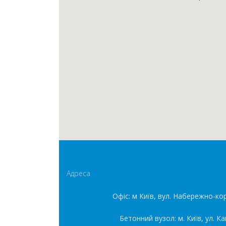
Адреса
Офіс: м Київ, вул. Набережно-ко
Бетонний вузол: м. Київ, ул. К