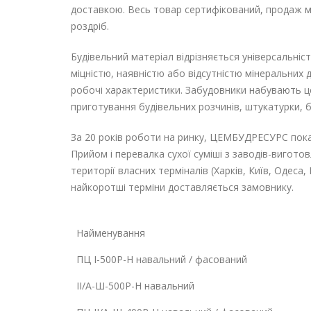
доставкою. Весь товар сертифікований, продаж м
роздріб.
Будівельний матеріал відрізняється універсальніс
міцністю, наявністю або відсутністю мінеральних 
робочі характеристики. Забудовники набувають це
приготування будівельних розчинів, штукатурки, 
За 20 років роботи на ринку, ЦЕМБУДРЕСУРС пока
Прийом і перевалка сухої суміші з заводів-вигото
території власних терміналів (Харків, Київ, Одеса, 
найкоротші терміни доставляється замовнику.
Найменування
ПЦ І-500Р-Н навальний / фасований
ІІ/А-Ш-500Р-Н навальний