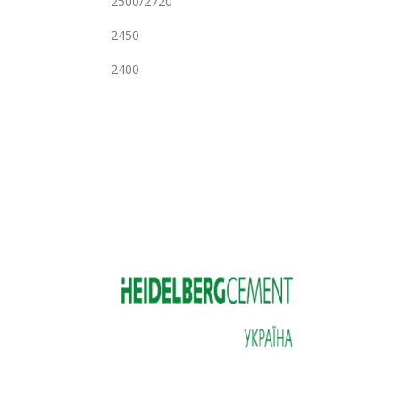
2500/2720
2450
2400