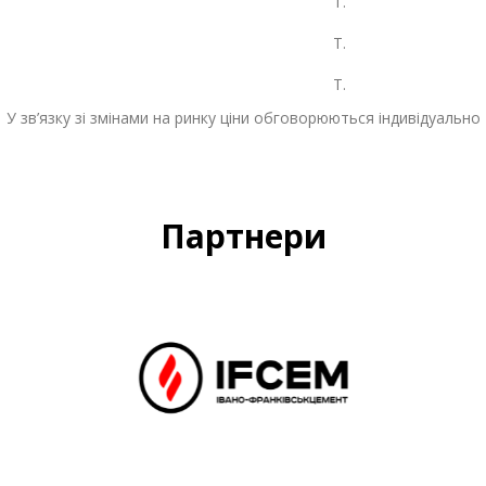
Т.
Т.
Т.
У зв’язку зі змінами на ринку ціни обговорюються індивідуально
Партнери