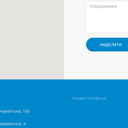
Номер телефона
рчуватська, 136
амишинська, 4