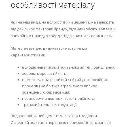
особливості матеріалу
Як і на інші види, на вологостійкий цемент ціна залежить
від декількох факторів: бренду, підвиду і обсягу. Буває він
звичайним і швидко твердіє. Відрізняється і по міцності.
Матеріал вигідно виділяється наступними
характеристиками:
володіє невеликими показниками тепловиділення;
хороша морозостійкість;
цемент сульфатостійкий стійкий до корозійних
процесів і не боїться агресивного впливу
зовнішнього середовища;
незаперечна довговічність і надійність;
тривалий термін експлуатації.
Водонепроникний цемент має також і недоліки.
Основний полягає в порівняно невисокої інтенсивності