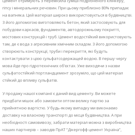
Цемент отримують з перемісила суміші подрібненого клінкеру,
гіпсу і мінеральних речовин. При цьому приблизно 80% припадає
на вапняка. Цей матеріал широко використовується в будівництві.
З його допомогою виготовляють бетон, який застосовують для
побудови каркасів, фундаментів, автодорожньому покритті,
мостових конструкцій і труб. Цемент водостійкий використовують
там, де є вода з агресивним хімічним складом. З його допомогою
створюють конструкції, труби і перекриття, які будуть
контактувати з цією сульфатсодержащей водою. В першу чергу
мова йде про гідротехнічних об’єктах. Уже виходячи з назви
сульфатостійкий портландцемент зрозуміло, що цей матеріал
стійкий до впливу сульфатів.
У продажу нашої компанії є даний вид цементу. Ви можете
придбати мішок або замовити оптом велику партію за
прийнятною вартістю. У будь-якому випадку ми виконаємо
доставку на власному транспорті до місця будівництва. А при
необхідності самовивозу, забрати матеріал можна з виробництва
наших партнерів – заводів ПрАТ “Дікергофф цемент Україна”,