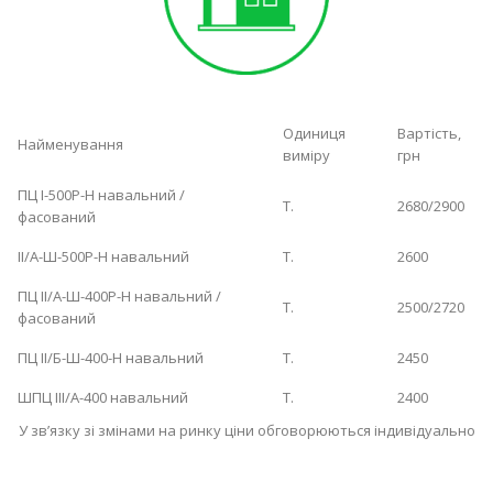
Одиниця
Вартість,
Найменування
виміру
грн
ПЦ І-500Р-Н навальний /
Т.
2680/2900
фасований
ІІ/А-Ш-500Р-Н навальний
Т.
2600
ПЦ ІІ/А-Ш-400Р-Н навальний /
Т.
2500/2720
фасований
ПЦ ІІ/Б-Ш-400-Н навальний
Т.
2450
ШПЦ ІІІ/А-400 навальний
Т.
2400
У зв’язку зі змінами на ринку ціни обговорюються індивідуально