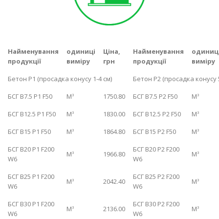
Найменування
одиниці
Ціна,
Найменування
одиниц
продукції
виміру
грн
продукції
виміру
Бетон Р1 (просадка конусу 1-4 см)
Бетон Р2 (просадка конусу 5
БСГ B7.5 P1 F50
М
1750.80
БСГ B7.5 P2 F50
М
3
3
БСГ B12.5 P1 F50
М
1830.00
БСГ B12.5 P2 F50
М
3
3
БСГ B15 P1 F50
М
1864.80
БСГ B15 P2 F50
М
3
3
БСГ B20 P1 F200
БСГ B20 P2 F200
М
1966.80
М
3
3
W6
W6
БСГ B25 P1 F200
БСГ B25 P2 F200
М
2042.40
М
3
3
W6
W6
БСГ B30 P1 F200
БСГ B30 P2 F200
М
2136.00
М
3
3
W6
W6