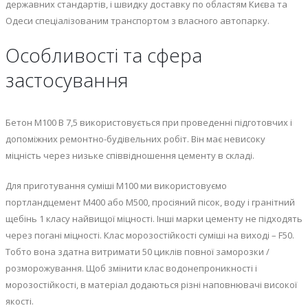
державних стандартів, і швидку доставку по областям Києва та
Одеси спеціалізованим транспортом з власного автопарку.
Особливості та сфера
застосування
Бетон М100 В 7,5 використовується при проведенні підготовчих і
допоміжних ремонтно-будівельних робіт. Він має невисоку
міцність через низьке співвідношення цементу в складі.
Для приготування суміші М100 ми використовуємо
портландцемент М400 або М500, просіяний пісок, воду і гранітний
щебінь 1 класу найвищої міцності. Інші марки цементу не підходять
через погані міцності. Клас морозостійкості суміші на виході – F50.
Тобто вона здатна витримати 50 циклів повної заморозки /
розморожування. Щоб змінити клас водонепроникності і
морозостійкості, в матеріал додаються різні наповнювачі високої
якості.