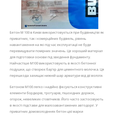
Бетон М 100 в Києві використовується при будівництві як
приватних, так і комерційних будівель, рівень
навантаження на які під час експлуатації не буде
перевищувати помірних значень. Це хороший матеріал
для підготовки основи під зведення фундаменту.
Найчастіше М100 використовують в якості бетонної
подушки, що створює бар’єр для цементного молочка. Ця
перешкода захищає нижній шар арматури від дії вологи.
Бетоном М100 легко і надійно фіксуються конструктивні
елементи бордюрів, тротуарів, пішохідних доріжок,
огорож, невеликих стовпчиків. Його часто застосовують
в якості підстави для малозавантажених автодоріг. У
приватних домоволодіннях бетон цієї марки