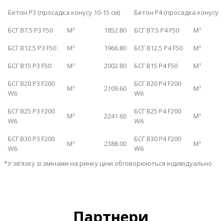
Бетон Р3 (просадка конусу 10-15 см)
Бетон Р4 (просадка конусу 1
БСГ B7.5 P3 F50
М
1852.80
БСГ B7.5 P4 F50
М
3
3
БСГ B12.5 P3 F50
М
1966.80
БСГ B12.5 P4 F50
М
3
3
БСГ B15 P3 F50
М
2002.80
БСГ B15 P4 F50
М
3
3
БСГ B20 P3 F200
БСГ B20 P4 F200
М
2109.60
М
3
3
W6
W6
БСГ B25 P3 F200
БСГ B25 P4 F200
М
2241.60
М
3
3
W6
W6
БСГ B30 P3 F200
БСГ B30 P4 F200
М
2388.00
М
3
3
W6
W6
*У зв’язку зі змінами на ринку ціни обговорюються індивідуально
Партнери