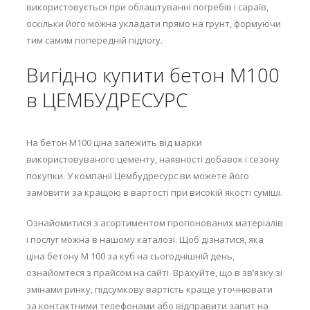
використовується при облаштуванні погребів і сараїв,
оскільки його можна укладати прямо на грунт, формуючи
тим самим попередній підлогу.
Вигідно купити бетон М100
в ЦЕМБУДРЕСУРС
На бетон М100 ціна залежить від марки
використовуваного цементу, наявності добавок і сезону
покупки. У компанії Цембудресурс ви можете його
замовити за кращою в вартості при високій якості суміші.
Ознайомитися з асортиментом пропонованих матеріалів
і послуг можна в нашому каталозі. Щоб дізнатися, яка
ціна бетону М 100 за куб на сьогоднішній день,
ознайомтеся з прайсом на сайті. Врахуйте, що в зв’язку зі
змінами ринку, підсумкову вартість краще уточнювати
за контактними телефонами або відправити запит на