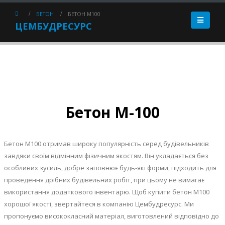
БЕТОН
БЕТОН М100
ЦЕМБУДРЕСУРС
Бетон М-100
Бетон М100 отримав широку популярність серед будівельників
завдяки своїм відмінним фізичним якостям. Він укладається без
особливих зусиль, добре заповнює будь-які форми, підходить для
проведення дрібних будівельних робіт, при цьому не вимагає
використання додаткового інвентарю. Щоб купити бетон М100
хорошої якості, звертайтеся в компанію Цембудресурс. Ми
пропонуємо висококласний матеріал, виготовлений відповідно до