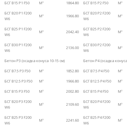
БСГ B15 P1 F50
М
1864.80
БСГ B15 P2 F50
М
3
3
БСГ B20 P1 F200
БСГ B20 P2 F200
М
1966.80
М
3
3
W6
W6
БСГ B25 P1 F200
БСГ B25 P2 F200
М
2042.40
М
3
3
W6
W6
БСГ B30 P1 F200
БСГ B30 P2 F200
М
2136.00
М
3
3
W6
W6
Бетон Р3 (осадка конуса 10-15 см)
Бетон Р4 (осадка конуса
БСГ B7.5 P3 F50
М
1852.80
БСГ B7.5 P4 F50
М
3
3
БСГ B12.5 P3 F50
М
1966.80
БСГ B12.5 P4 F50
М
3
3
БСГ B15 P3 F50
М
2002.80
БСГ B15 P4 F50
М
3
3
БСГ B20 P3 F200
БСГ B20 P4 F200
М
2109.60
М
3
3
W6
W6
БСГ B25 P3 F200
БСГ B25 P4 F200
М
2241.60
М
3
3
W6
W6