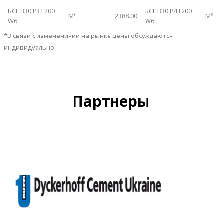
БСГ B30 P3 F200
БСГ B30 P4 F200
М
2388.00
М
3
3
W6
W6
*В связи с изменениями на рынке цены обсуждаются
индивидуально
Партнеры