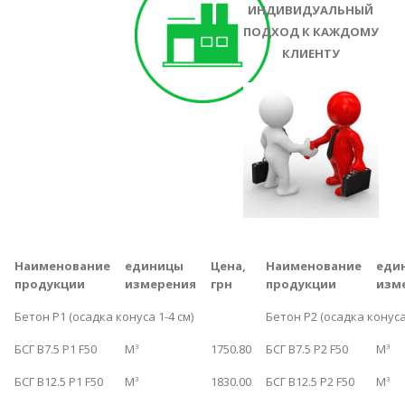
ИНДИВИДУАЛЬНЫЙ
ПОДХОД К КАЖДОМУ
КЛИЕНТУ
Наименование
единицы
Цена,
Наименование
еди
продукции
измерения
грн
продукции
изм
Бетон Р1 (осадка конуса 1-4 см)
Бетон Р2 (осадка конуса 
БСГ B7.5 P1 F50
М
1750.80
БСГ B7.5 P2 F50
М
3
3
БСГ B12.5 P1 F50
М
1830.00
БСГ B12.5 P2 F50
М
3
3