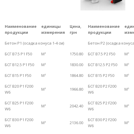
Наименование
единицы
Цена,
Наименование
еди
продукции
измерения
грн
продукции
изм
Бетон Р1 (осадка конуса 1-4 см)
Бетон Р2 (осадка конуса 
БСГ B7.5 P1 F50
М
1750.80
БСГ B7.5 P2 F50
М
3
3
БСГ B12.5 P1 F50
М
1830.00
БСГ B12.5 P2 F50
М
3
3
БСГ B15 P1 F50
М
1864.80
БСГ B15 P2 F50
М
3
3
БСГ B20 P1 F200
БСГ B20 P2 F200
М
1966.80
М
3
3
W6
W6
БСГ B25 P1 F200
БСГ B25 P2 F200
М
2042.40
М
3
3
W6
W6
БСГ B30 P1 F200
БСГ B30 P2 F200
М
2136.00
М
3
3
W6
W6