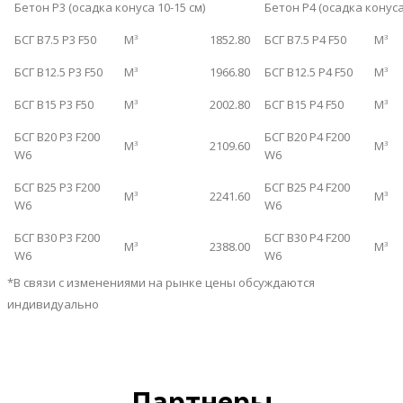
Бетон Р3 (осадка конуса 10-15 см)
Бетон Р4 (осадка конуса
БСГ B7.5 P3 F50
М
1852.80
БСГ B7.5 P4 F50
М
3
3
БСГ B12.5 P3 F50
М
1966.80
БСГ B12.5 P4 F50
М
3
3
БСГ B15 P3 F50
М
2002.80
БСГ B15 P4 F50
М
3
3
БСГ B20 P3 F200
БСГ B20 P4 F200
М
2109.60
М
3
3
W6
W6
БСГ B25 P3 F200
БСГ B25 P4 F200
М
2241.60
М
3
3
W6
W6
БСГ B30 P3 F200
БСГ B30 P4 F200
М
2388.00
М
3
3
W6
W6
*В связи с изменениями на рынке цены обсуждаются
индивидуально
Партнеры