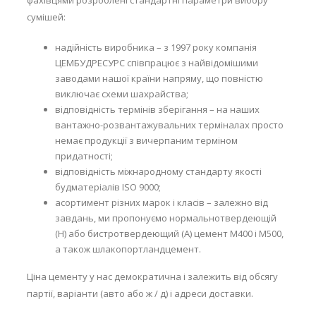
фахівцями розроблені стандартні параметри вибору
сумішей:
надійність виробника – з 1997 року компанія
ЦЕМБУДРЕСУРС співпрацює з найвідомішими
заводами нашої країни напряму, що повністю
виключає схеми шахрайства;
відповідність термінів зберігання – на наших
вантажно-розвантажувальних терміналах просто
немає продукції з вичерпаним терміном
придатності;
відповідність міжнародному стандарту якості
будматеріалів ISO 9000;
асортимент різних марок і класів – залежно від
завдань, ми пропонуємо нормальнотвердеющій
(Н) або бистротвердеющий (А) цемент М400 і М500,
а також шлакопортландцемент.
Ціна цементу у нас демократична і залежить від обсягу
партії, варіанти (авто або ж / д) і адреси доставки.