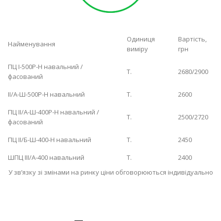
Одиниця
Вартість,
Найменування
виміру
грн
ПЦ І-500Р-Н навальний /
Т.
2680/2900
фасований
ІІ/А-Ш-500Р-Н навальний
Т.
2600
ПЦ ІІ/А-Ш-400Р-Н навальний /
Т.
2500/2720
фасований
ПЦ ІІ/Б-Ш-400-Н навальний
Т.
2450
ШПЦ ІІІ/А-400 навальний
Т.
2400
У зв’язку зі змінами на ринку ціни обговорюються індивідуально