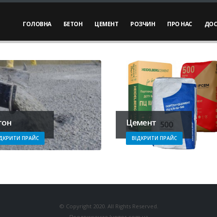
ГОЛОВНА
БЕТОН
ЦЕМЕНТ
РОЗЧИН
ПРО НАС
ДОС
тон
Цемент
ІДКРИТИ ПРАЙС
ВІДКРИТИ ПРАЙС
© Copyright 2020. All Rights Reserved.
Продвижение
lungor.com.ua